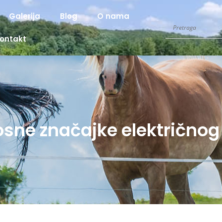
Galerija
Blog
O nama
ontakt
sne značajke električnog