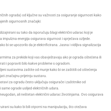
ričnih ograda) od ključne su važnosti za osiguranje sigurnosti kako
čajenih sigurnosnih značajki:
 dizajnirani su tako da isporučuju blagi električni udarac koji je
ska impulzna energija osigurava sigurnost i sprječava ozljede.
 bi se upozorilo da je elektrificirana. Jasna i vidljiva signalizacija
alarmima za prekide koji vas obavještavaju ako je ograda oštećena ili
ati i popraviti bilo kakve probleme s ogradom.
ljeni sustavima zaštite od munje kako bi se zaštitili od oštećenja
ti značajnu prijetnju sustavu.
ustavi za ogradu često uključuju osigurače i zaštitnike od
li same ograde uslijed električnih udara.
 neugodan, ali neštetan električni udarac životinjama. Ovo osigurava
ruirani su kako bi bili otporni na manipulaciju, što otežava