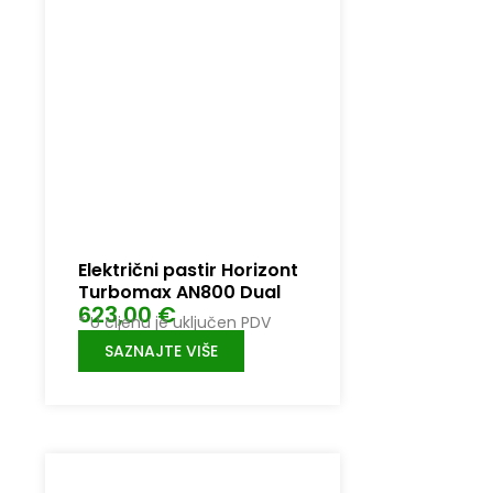
Električni pastir Horizont
Turbomax AN800 Dual
623,00
€
* U cijenu je uključen PDV
SAZNAJTE VIŠE