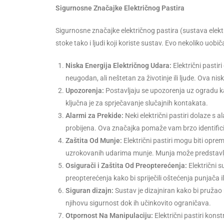
Sigurnosne Značajke Električnog Pastira
Sigurnosne značajke električnog pastira (sustava elekt
stoke tako i ljudi koji koriste sustav. Evo nekoliko uobi
Niska Energija Električnog Udara:
Električni pastiri
neugodan, ali neštetan za životinje ili ljude. Ova ni
Upozorenja:
Postavljaju se upozorenja uz ogradu kako
ključna je za sprječavanje slučajnih kontakata.
Alarmi za Prekide:
Neki električni pastiri dolaze s 
probijena. Ova značajka pomaže vam brzo identificir
Zaštita Od Munje:
Električni pastiri mogu biti oprem
uzrokovanih udarima munje. Munja može predstavlja
Osigurači i Zaštita Od Preopterećenja:
Električni s
preopterećenja kako bi spriječili oštećenja punjača i
Siguran dizajn:
Sustav je dizajniran kako bi pružao
njihovu sigurnost dok ih učinkovito ograničava.
Otpornost Na Manipulaciju:
Električni pastiri konst