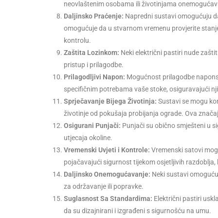
neovlaštenim osobama ili životinjama onemogućavan
Daljinsko Praćenje:
Napredni sustavi omogućuju dal
omogućuje da u stvarnom vremenu provjerite stanje 
kontrolu.
Zaštita Lozinkom:
Neki električni pastiri nude zašti
pristup i prilagodbe.
Prilagodljivi Napon:
Mogućnost prilagodbe naponsk
specifičnim potrebama vaše stoke, osiguravajući nj
Sprječavanje Bijega Životinja:
Sustavi se mogu konf
životinje od pokušaja probijanja ograde. Ova znača
Osigurani Punjači:
Punjači su obično smješteni u si
utjecaja okoline.
Vremenski Uvjeti i Kontrole:
Vremenski satovi mogu 
pojačavajući sigurnost tijekom osjetljivih razdoblja,
Daljinsko Onemogućavanje:
Neki sustavi omogućuj
za održavanje ili popravke.
Suglasnost Sa Standardima:
Električni pastiri usk
da su dizajnirani i izgrađeni s sigurnošću na umu.