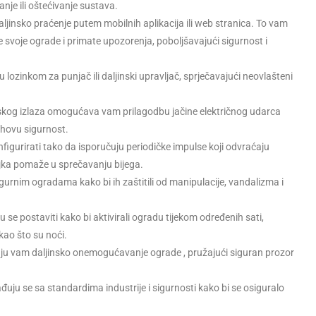
je ili oštećivanje sustava.
jinsko praćenje putem mobilnih aplikacija ili web stranica. To vam
svoje ograde i primate upozorenja, poboljšavajući sigurnost i
tu lozinkom za punjač ili daljinski upravljač, sprječavajući neovlašteni
og izlaza omogućava vam prilagodbu jačine električnog udarca
ihovu sigurnost.
igurirati tako da isporučuju periodičke impulse koji odvraćaju
jka pomaže u sprečavanju bijega.
gurnim ogradama kako bi ih zaštitili od manipulacije, vandalizma i
se postaviti kako bi aktivirali ogradu tijekom određenih sati,
 kao što su noći.
u vam daljinsko onemogućavanje ograde , pružajući siguran prozor
lađuju se sa standardima industrije i sigurnosti kako bi se osiguralo