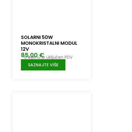
SOLARNI 50W
MONOKRISTALNI MODUL
12V
85,00
€
* U cijenu je uključen PDV
SAZNAJTE VIŠE