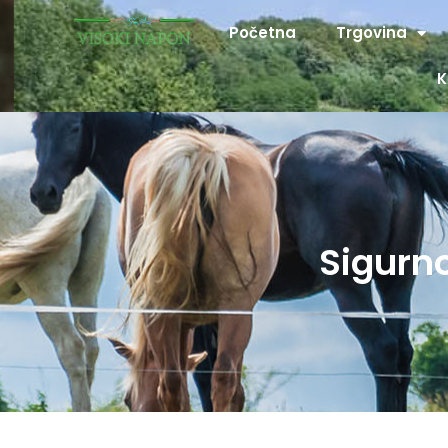
Početna
Trgovina
K
Sigurno